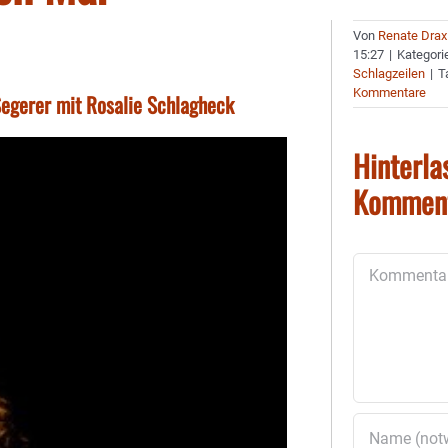
Von
Renate Drax
15:27
|
Kategori
Schlagzeilen
|
T
Kommentare
Segerer mit Rosalie Schlagheck
Hinterla
Kommen
Kommentar