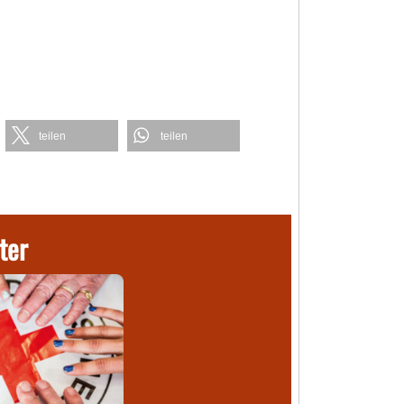
teilen
teilen
ter