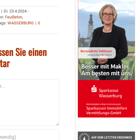
|
Di. 23.4.2024 -
en:
Feuilleton
,
ags:
WASSERBURG
|
0
ssen Sie einen
tar