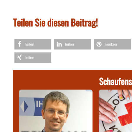
Teilen Sie diesen Beitrag!
teilen
teilen
merken
teilen
Schaufens