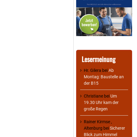
Lesermeinung
Hr. Gilera
bei
Ab
Montag: Baustelle an
der B15
Christiane
bei
Um
19.30 Uhr kam der
große Regen
Rainer Kirmse ,
Altenburg
bei
Sicherer
Blick zum Himmel