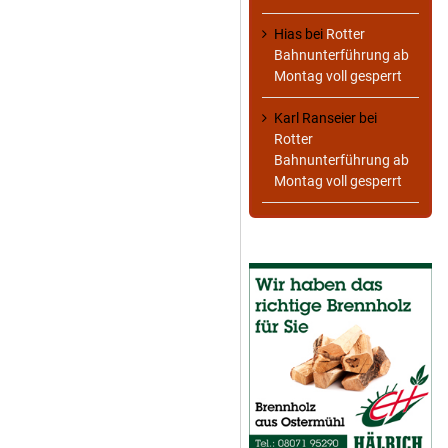
Hias
bei
Rotter
Bahnunterführung ab
Montag voll gesperrt
Karl Ranseier
bei
Rotter
Bahnunterführung ab
Montag voll gesperrt