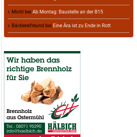
Michl
bei
Ab Montag: Baustelle an der B15
Bäckereifreund
bei
Eine Ära ist zu Ende in Rott