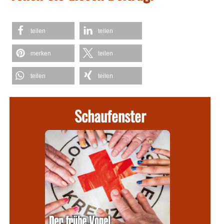
teilen
teilen
merken
teilen
teilen
teilen
Schaufenster