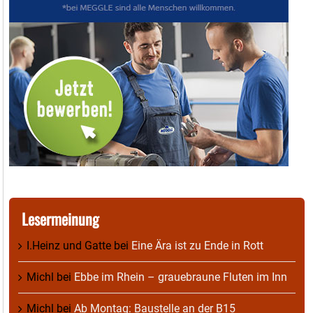
Lesermeinung
I.Heinz und Gatte
bei
Eine Ära ist zu Ende in Rott
Michl
bei
Ebbe im Rhein – grauebraune Fluten im Inn
Michl
bei
Ab Montag: Baustelle an der B15