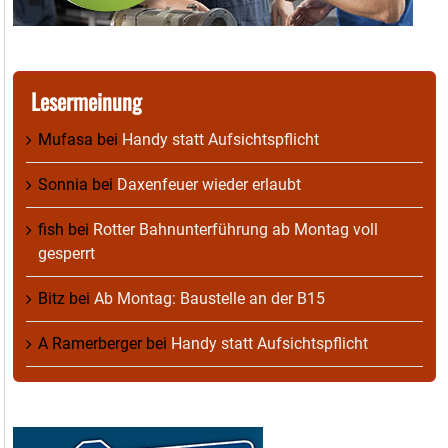
Lesermeinung
Mufasa
bei
Handy statt Aufsichtspflicht
Sonnia
bei
Daxenfeuer wieder erlaubt
fish
bei
Rotter Bahnunterführung ab Montag voll
gesperrt
Bitz
bei
Ab Montag: Baustelle an der B15
A Ramerberger
bei
Handy statt Aufsichtspflicht