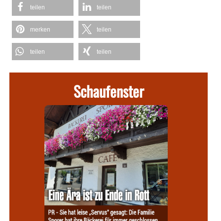
teilen
teilen
merken
teilen
teilen
teilen
Schaufenster