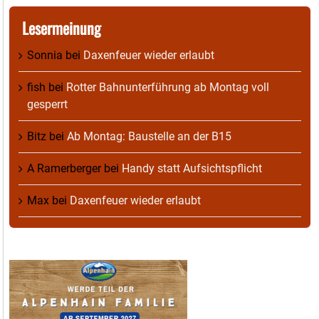
Lesermeinung
Sonnia
bei
Daxenfeuer wieder erlaubt
fish
bei
Rotter Bahnunterführung ab Montag voll
gesperrt
Bitz
bei
Ab Montag: Baustelle an der B15
A Ramerberger
bei
Handy statt Aufsichtspflicht
Max
bei
Daxenfeuer wieder erlaubt