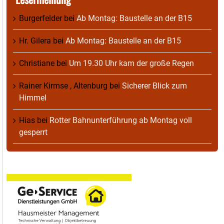
Burgerfelder
bei
Ab Montag: Baustelle an der B15
Hr. Gilera
bei
Ab Montag: Baustelle an der B15
Christiane
bei
Um 19.30 Uhr kam der große Regen
Rainer Kirmse , Altenburg
bei
Sicherer Blick zum
Himmel
Hias
bei
Rotter Bahnunterführung ab Montag voll
gesperrt