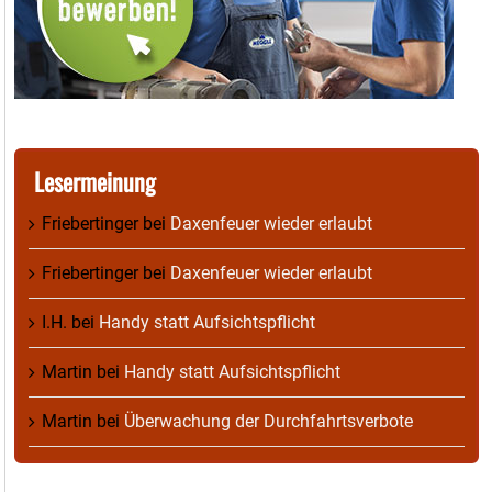
Lesermeinung
Friebertinger
bei
Daxenfeuer wieder erlaubt
Friebertinger
bei
Daxenfeuer wieder erlaubt
I.H.
bei
Handy statt Aufsichtspflicht
Martin
bei
Handy statt Aufsichtspflicht
Martin
bei
Überwachung der Durchfahrtsverbote