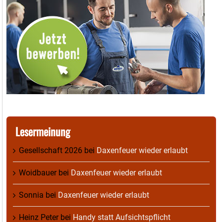
Lesermeinung
Gesellschaft 2026
bei
Daxenfeuer wieder erlaubt
Woidbauer
bei
Daxenfeuer wieder erlaubt
Sonnia
bei
Daxenfeuer wieder erlaubt
Heinz Peter
bei
Handy statt Aufsichtspflicht