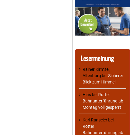
Lesermeinung
Rainer Kirmse ,
Altenburg
bei
Sicherer
Blick zum Himmel
Hias
bei
Rotter
Bahnunterführung ab
Montag voll gesperrt
Karl Ranseier
bei
Rotter
Bahnunterführung ab