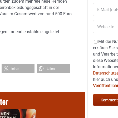
 wurden zudem mehrere neue Hemden
errenbekleidungsgeschäft in der
Ware im Gesamtwert von rund 500 Euro
gen Ladendiebstahls eingeleitet.
Mit der Nu
erklären Sie 
und Verarbeit
diese Website
Informationen
teilen
teilen
Datenschutze
hier auch un
Veröffentlic
ter