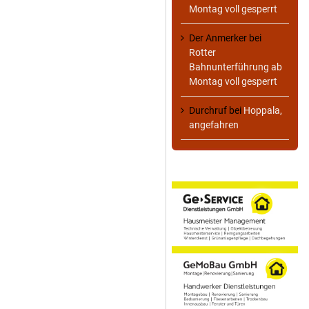
Montag voll gesperrt
Der Anmerker
bei
Rotter
Bahnunterführung ab
Montag voll gesperrt
Durchruf
bei
Hoppala,
angefahren