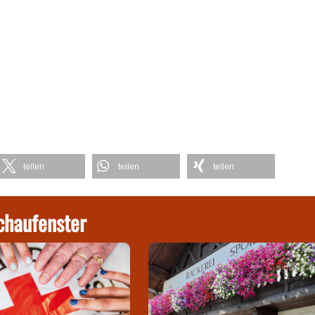
teilen
teilen
teilen
chaufenster