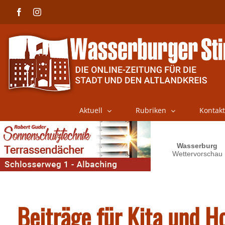
Skip
Facebook
Instagram
to
content
Aktuell
Rubriken
Kontakt
Beiträge für Kita und Ho