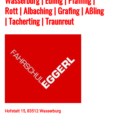
Wasserburg | Edling | Pfaffing |
Rott | Albaching
| Grafing
| Aßling
| Tacherting
| Traunreut
Hofstatt 15, 83512 Wasserburg