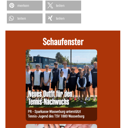
merken
teilen
teilen
teilen
Schaufenster