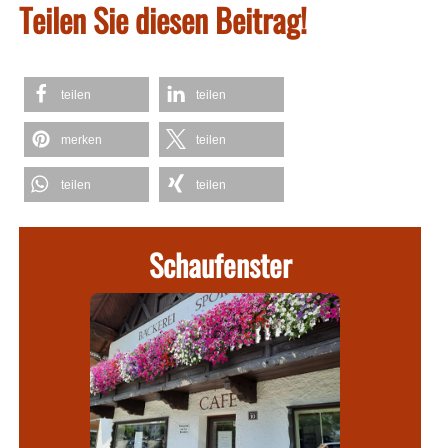
Teilen Sie diesen Beitrag!
teilen
teilen
merken
teilen
teilen
teilen
Schaufenster