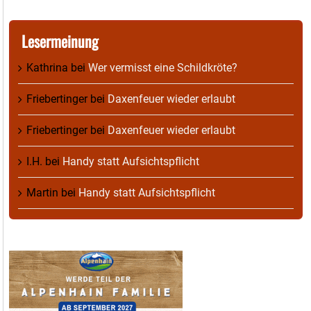
Lesermeinung
Kathrina
bei
Wer vermisst eine Schildkröte?
Friebertinger
bei
Daxenfeuer wieder erlaubt
Friebertinger
bei
Daxenfeuer wieder erlaubt
I.H.
bei
Handy statt Aufsichtspflicht
Martin
bei
Handy statt Aufsichtspflicht