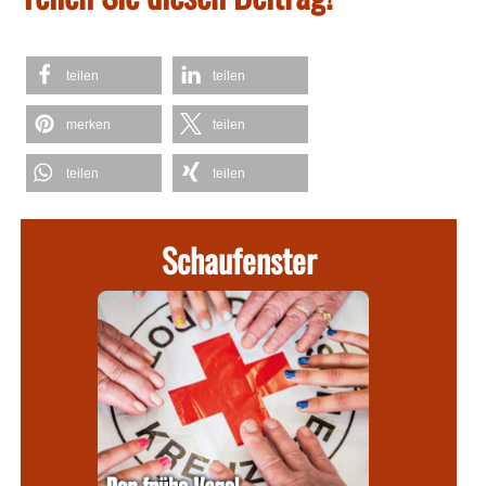
teilen
teilen
merken
teilen
teilen
teilen
Schaufenster