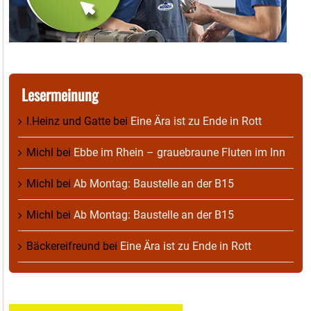
Lesermeinung
I.Heinz und Gatte
bei
Eine Ära ist zu Ende in Rott
Michl
bei
Ebbe im Rhein – grauebraune Fluten im Inn
Michl
bei
Ab Montag: Baustelle an der B15
Michl
bei
Ab Montag: Baustelle an der B15
Bäckereifreund
bei
Eine Ära ist zu Ende in Rott