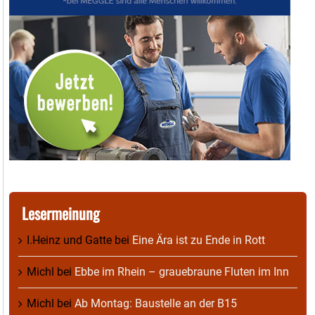
Lesermeinung
I.Heinz und Gatte
bei
Eine Ära ist zu Ende in Rott
Michl
bei
Ebbe im Rhein – grauebraune Fluten im Inn
Michl
bei
Ab Montag: Baustelle an der B15