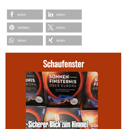
teilen
teilen
merken
teilen
teilen
teilen
Schaufenster