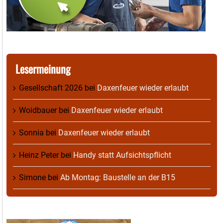
Lesermeinung
Gesellschaft 2026
bei
Daxenfeuer wieder erlaubt
Woidbauer
bei
Daxenfeuer wieder erlaubt
Sonnia
bei
Daxenfeuer wieder erlaubt
Heinz Peter
bei
Handy statt Aufsichtspflicht
Simone
bei
Ab Montag: Baustelle an der B15