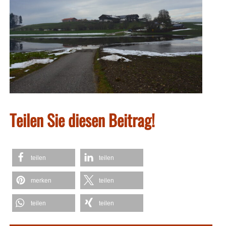
Teilen Sie diesen Beitrag!
teilen
teilen
merken
teilen
teilen
teilen