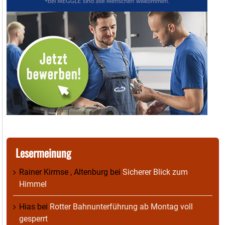
Lesermeinung
Rainer Kirmse , Altenburg
bei
Sicherer Blick zum
Himmel
Hias
bei
Rotter Bahnunterführung ab Montag voll
gesperrt