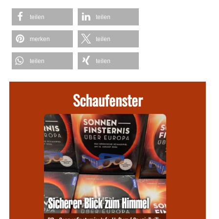
teilen
teilen
merken
teilen
teilen
teilen
Schaufenster