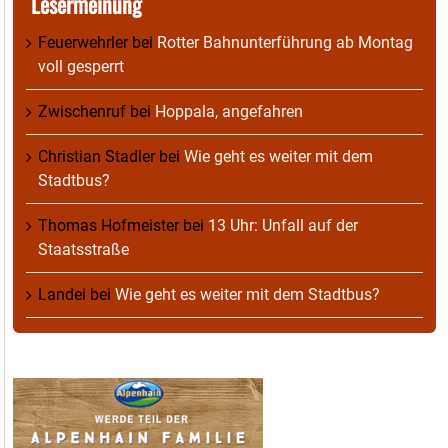
Lesermeinung
Feuerwehrler
bei
Rotter Bahnunterführung ab Montag
voll gesperrt
Zwischenruf
bei
Hoppala, angefahren
Christian Stadler
bei
Wie geht es weiter mit dem
Stadtbus?
Thomas Hofmeister
bei
13 Uhr: Unfall auf der
Staatsstraße
Landei
bei
Wie geht es weiter mit dem Stadtbus?