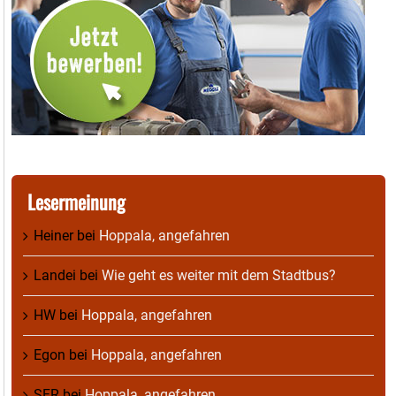
Lesermeinung
Heiner
bei
Hoppala, angefahren
Landei
bei
Wie geht es weiter mit dem Stadtbus?
HW
bei
Hoppala, angefahren
Egon
bei
Hoppala, angefahren
SFR
bei
Hoppala, angefahren