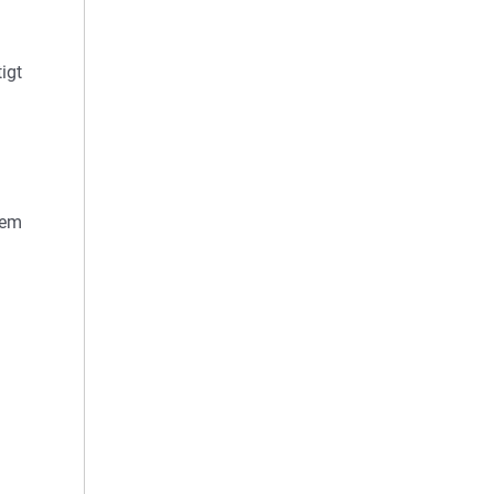
igt
sem