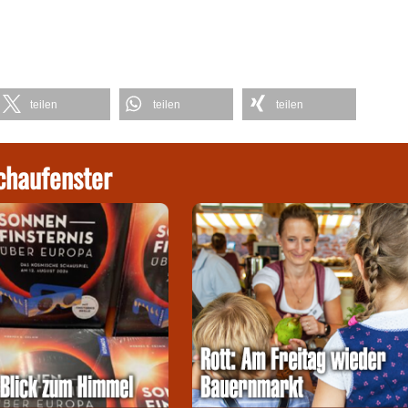
teilen
teilen
teilen
chaufenster