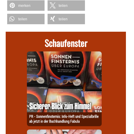
merken
teilen
teilen
teilen
Schaufenster