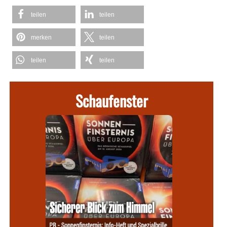
teilen
teilen
merken
teilen
teilen
teilen
Schaufenster