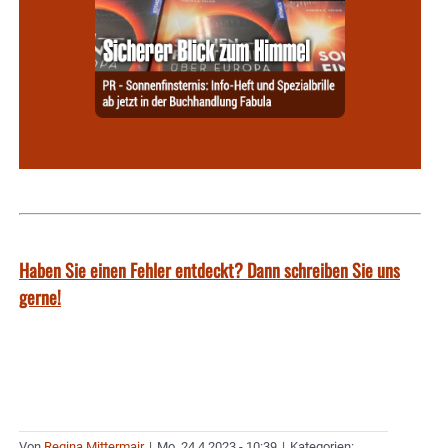
Haben Sie einen Fehler entdeckt? Dann schreiben Sie uns
gerne!
Von
Regina Mittermair
|
Mo. 24.4.2023 - 10:39
|
Kategorien: