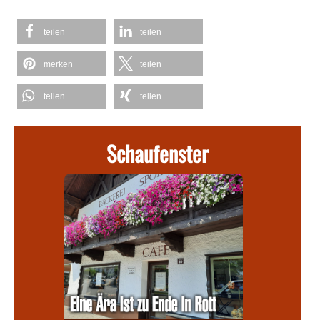
teilen
teilen
merken
teilen
teilen
teilen
Schaufenster