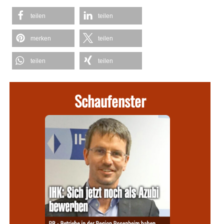
teilen
teilen
merken
teilen
teilen
teilen
Schaufenster