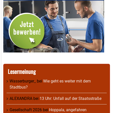
Lesermeinung
Wasserburger_
bei
Wie geht es weiter mit dem
Stadtbus?
ALEXANDRA
bei
13 Uhr: Unfall auf der Staatsstraße
Gesellschaft 2026
bei
Hoppala, angefahren