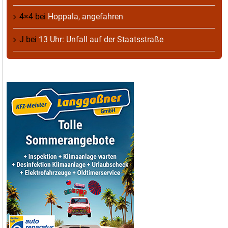
4×4
bei
Hoppala, angefahren
J
bei
13 Uhr: Unfall auf der Staatsstraße