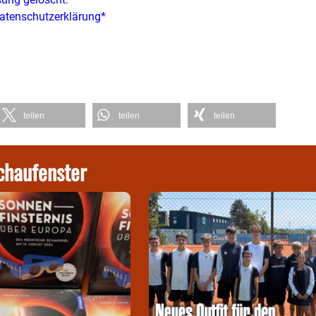
atenschutzerklärung*
teilen
teilen
teilen
chaufenster