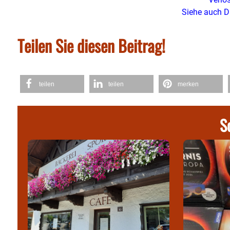
Siehe auch D
Teilen Sie diesen Beitrag!
teilen
teilen
merken
S