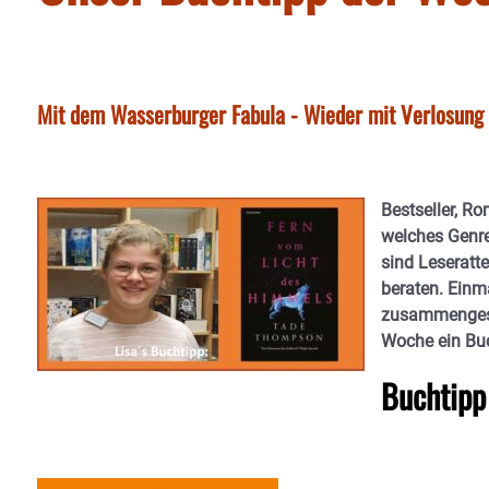
Mit dem Wasserburger Fabula - Wieder mit Verlosung -
Bestseller, R
welches Genr
sind Leseratt
beraten. Einma
zusammengeste
Woche ein Buc
Buchtipp