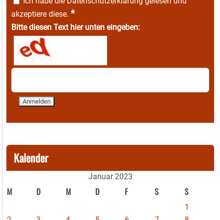
Ich habe die
Datenschutzerklärung
gelesen und
*
akzeptiere diese.
Bitte diesen Text hier unten eingeben:
Kalender
Januar 2023
M
D
M
D
F
S
S
1
2
3
4
5
6
7
8