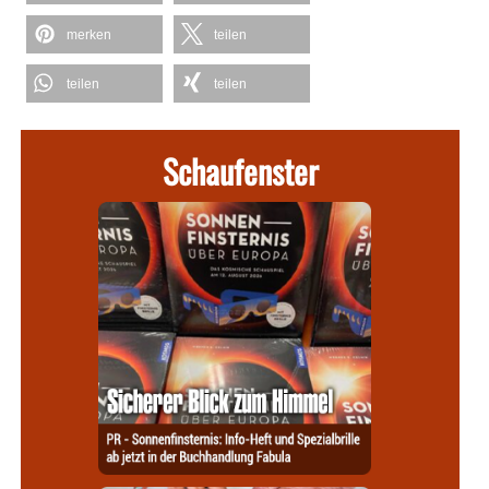
merken
teilen
teilen
teilen
Schaufenster