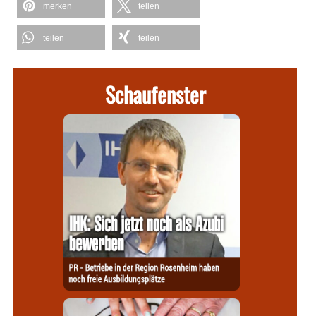
merken
teilen
teilen
teilen
Schaufenster