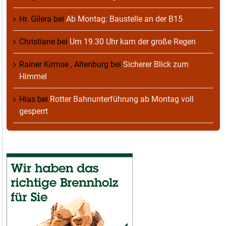
Hr. Gilera
bei
Ab Montag: Baustelle an der B15
Christiane
bei
Um 19.30 Uhr kam der große Regen
Rainer Kirmse , Altenburg
bei
Sicherer Blick zum
Himmel
Hias
bei
Rotter Bahnunterführung ab Montag voll
gesperrt