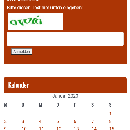
Bitte diesen Text hier unten eingeben:
Kalender
Januar 2023
M
D
M
D
F
S
S
1
2
3
4
5
6
7
8
9
10
11
12
13
14
15