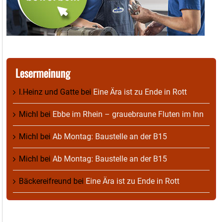
Lesermeinung
I.Heinz und Gatte
bei
Eine Ära ist zu Ende in Rott
Michl
bei
Ebbe im Rhein – grauebraune Fluten im Inn
Michl
bei
Ab Montag: Baustelle an der B15
Michl
bei
Ab Montag: Baustelle an der B15
Bäckereifreund
bei
Eine Ära ist zu Ende in Rott