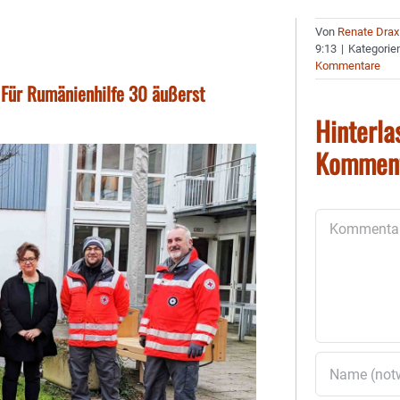
Von
Renate Drax
9:13
|
Kategorie
Kommentare
 Für Rumänienhilfe 30 äußerst
Hinterla
Kommen
Kommentar