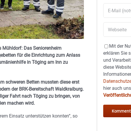
Mit der Nu
s Mühldorf:
Das Seniorenheim
erklären Sie 
betten für die Einrichtung zum Anlass
und Verarbeit
umänienhilfe in Töging am Inn zu
diese Website
Informationen
Datenschutze
mm schweren Betten mussten diese erst
hier auch un
edern der BRK-Bereitschaft Waldkraiburg.
Veröffentlic
iger Fahrt nach Töging zu bringen, von
ien machen wird.
erem Einsatz unterstützen konnten“, so