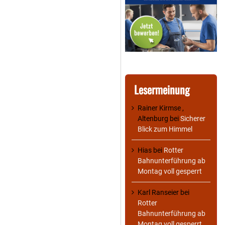
Lesermeinung
Rainer Kirmse ,
Altenburg
bei
Sicherer
Blick zum Himmel
Hias
bei
Rotter
Bahnunterführung ab
Montag voll gesperrt
Karl Ranseier
bei
Rotter
Bahnunterführung ab
Montag voll gesperrt