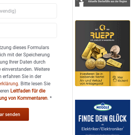
tzung dieses Formulars
sich mit der Speicherung
ung Ihrer Daten durch
 einverstanden. Weitere
 erfahren Sie in der
rklärung.
Bitte lesen Sie
seren
Leitfaden für die
hung von Kommentaren
.
*