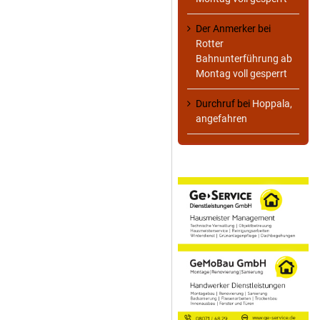
Der Anmerker
bei
Rotter
Bahnunterführung ab
Montag voll gesperrt
Durchruf
bei
Hoppala,
angefahren