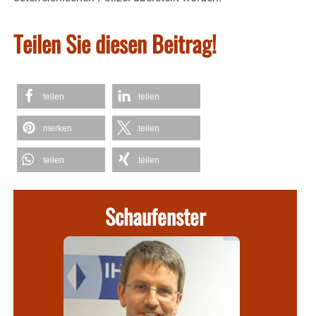
Teilen Sie diesen Beitrag!
teilen
teilen
merken
teilen
teilen
teilen
Schaufenster