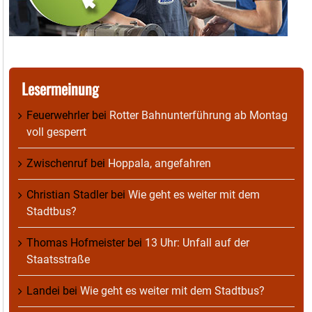
Lesermeinung
Feuerwehrler
bei
Rotter Bahnunterführung ab Montag
voll gesperrt
Zwischenruf
bei
Hoppala, angefahren
Christian Stadler
bei
Wie geht es weiter mit dem
Stadtbus?
Thomas Hofmeister
bei
13 Uhr: Unfall auf der
Staatsstraße
Landei
bei
Wie geht es weiter mit dem Stadtbus?