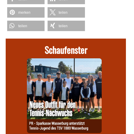
merken
teilen
teilen
teilen
Schaufenster