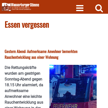
Skip
to
content
Essen vergessen
Gestern Abend: Aufmerksame Anwohner bemerkten
Rauchentwicklung aus einer Wohnung
Die Rettungskräfte
wurden am gestrigen
Sonntag-Abend gegen
18.15 Uhr alarmiert, da
aufmerksame
Anwohner eine leichte
Rauchentwicklung aus