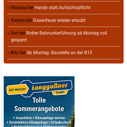
Mufasa
bei
Handy statt Aufsichtspflicht
Sonnia
bei
Daxenfeuer wieder erlaubt
fish
bei
Rotter Bahnunterführung ab Montag voll
gesperrt
Bitz
bei
Ab Montag: Baustelle an der B15