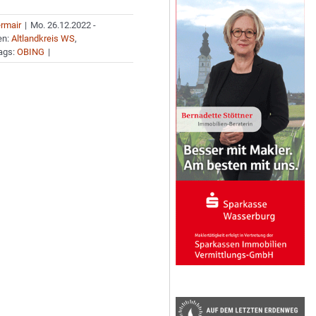
ermair
|
Mo. 26.12.2022 -
en:
Altlandkreis WS
,
ags:
OBING
|