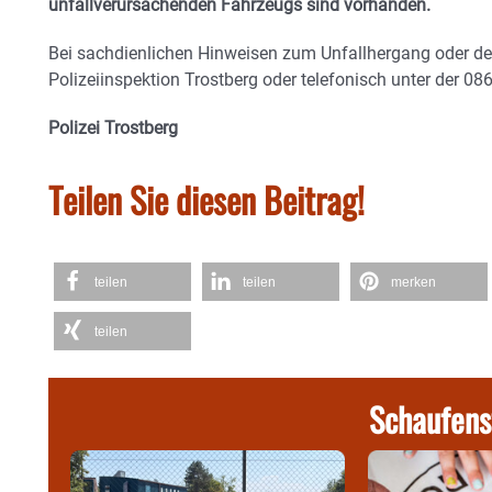
unfallverursachenden Fahrzeugs sind vorhanden.
Bei sachdienlichen Hinweisen zum Unfallhergang oder d
Polizeiinspektion Trostberg oder telefonisch unter der 0
Polizei Trostberg
Teilen Sie diesen Beitrag!
teilen
teilen
merken
teilen
Schaufens