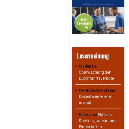
Lesermeinung
Marlen
bei
Überwachung der
Durchfahrtsverbote
HAUBELINCHEN
bei
Daxenfeuer wieder
erlaubt
Blocky
bei
Ebbe im
Rhein – grauebraune
Fluten im Inn