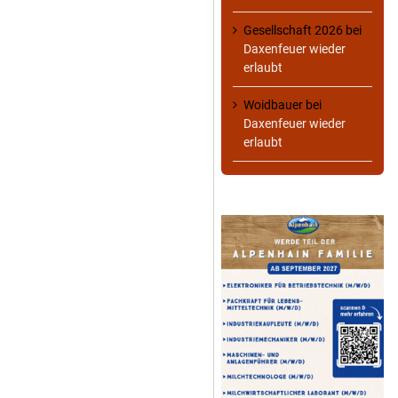
Gesellschaft 2026
bei
Daxenfeuer wieder
erlaubt
Woidbauer
bei
Daxenfeuer wieder
erlaubt