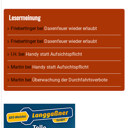
Lesermeinung
Friebertinger
bei
Daxenfeuer wieder erlaubt
Friebertinger
bei
Daxenfeuer wieder erlaubt
I.H.
bei
Handy statt Aufsichtspflicht
Martin
bei
Handy statt Aufsichtspflicht
Martin
bei
Überwachung der Durchfahrtsverbote