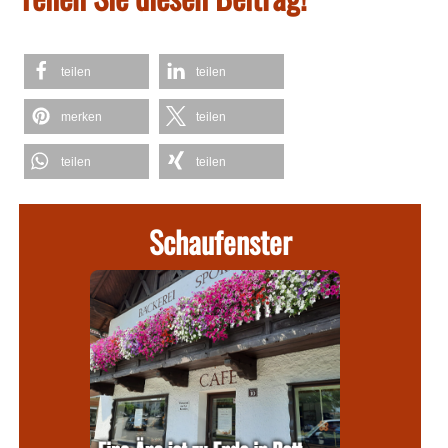
teilen
teilen
merken
teilen
teilen
teilen
Schaufenster