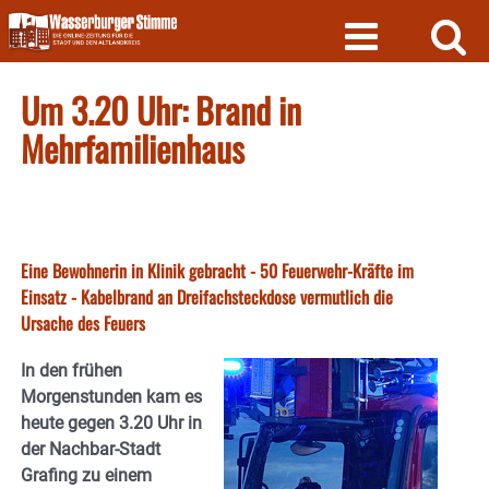
Skip
to
content
Um 3.20 Uhr: Brand in
Mehrfamilienhaus
Eine Bewohnerin in Klinik gebracht - 50 Feuerwehr-Kräfte im
Einsatz - Kabelbrand an Dreifachsteckdose vermutlich die
Ursache des Feuers
In den frühen
Morgenstunden kam es
heute gegen 3.20 Uhr in
der Nachbar-Stadt
Grafing zu einem