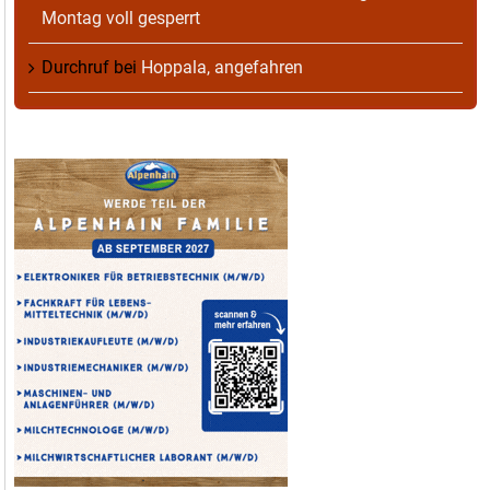
Montag voll gesperrt
Durchruf
bei
Hoppala, angefahren