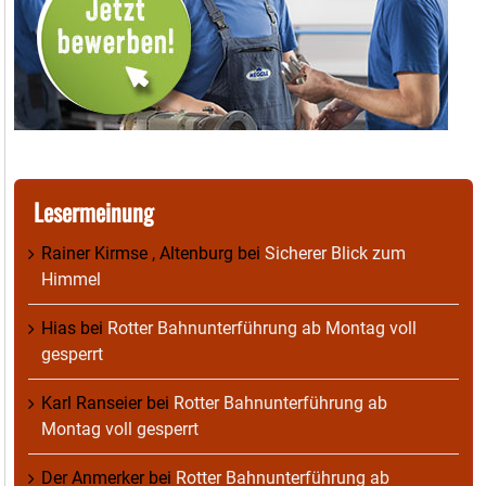
Lesermeinung
Rainer Kirmse , Altenburg
bei
Sicherer Blick zum
Himmel
Hias
bei
Rotter Bahnunterführung ab Montag voll
gesperrt
Karl Ranseier
bei
Rotter Bahnunterführung ab
Montag voll gesperrt
Der Anmerker
bei
Rotter Bahnunterführung ab