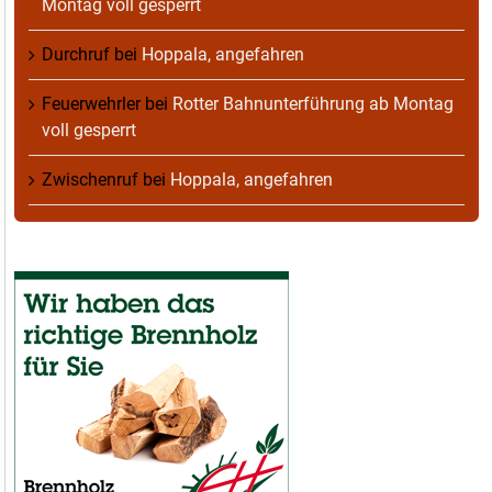
Montag voll gesperrt
Durchruf
bei
Hoppala, angefahren
Feuerwehrler
bei
Rotter Bahnunterführung ab Montag
voll gesperrt
Zwischenruf
bei
Hoppala, angefahren