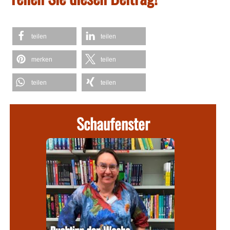
teilen
teilen
merken
teilen
teilen
teilen
Schaufenster