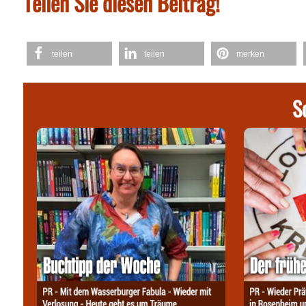
Teilen Sie diesen Beitrag!
teilen
teilen
merken
S