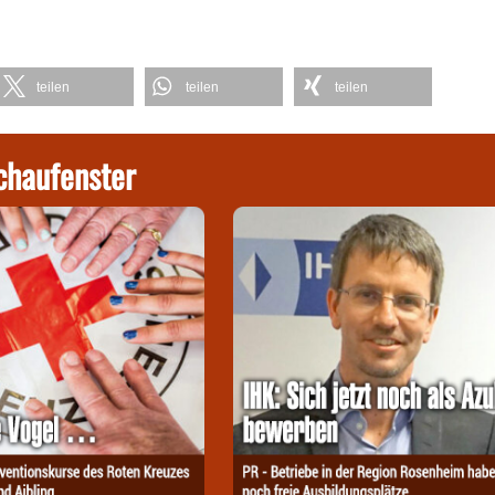
teilen
teilen
teilen
chaufenster