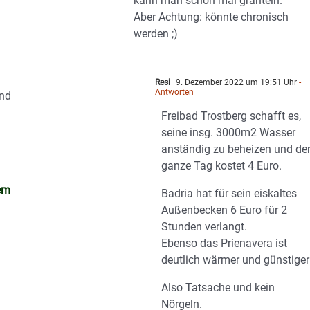
kann man schon mal granteln.
Aber Achtung: könnte chronisch
werden ;)
Resi
9. Dezember 2022 um 19:51 Uhr
-
Antworten
end
Freibad Trostberg schafft es,
seine insg. 3000m2 Wasser
anständig zu beheizen und de
ganze Tag kostet 4 Euro.
sem
Badria hat für sein eiskaltes
Außenbecken 6 Euro für 2
Stunden verlangt.
Ebenso das Prienavera ist
deutlich wärmer und günstiger
Also Tatsache und kein
Nörgeln.