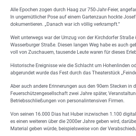
Alle Epochen zogen durch Haag zur 750-Jahr-Feier, angefan
In ungemütlicher Pose auf einem Gartenzaun hockte Josef
dokumentieren. „Danach war ich völlig verkrampft.“
Weit unterwegs war der Umzug von der Kirchdorfer Straße 
Wasserburger Straße. Diesen langen Weg habe es auch geb
voll von Zuschauern, tausende Leute waren für dieses Er
Historische Ereignisse wie die Schlacht um Hohenlinden od
abgerundet wurde das Fest durch das Theaterstück „Fein
Aber auch andere Erinnerungen aus den 90ern Stecken in d
Feuerschützengesellschaft zwei Jahre später, Veranstalt
Betriebsschließungen von personalintensiven Firmen.
Von seinen 16.000 Dias hat Huber inzwischen 1.100 digital
es einen weiteren über die 2000er Jahre geben wird, darü
Material geben würde, beispielsweise von der Verabschied