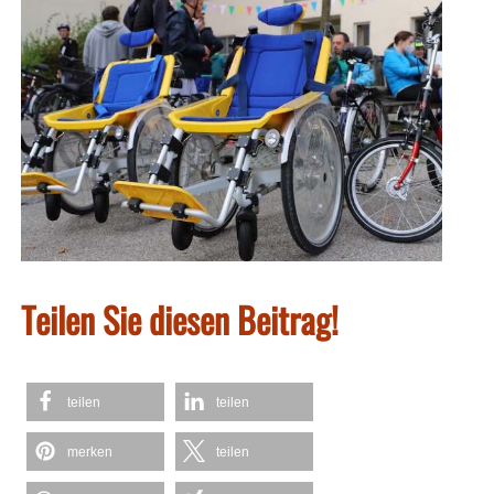
Teilen Sie diesen Beitrag!
teilen
teilen
merken
teilen