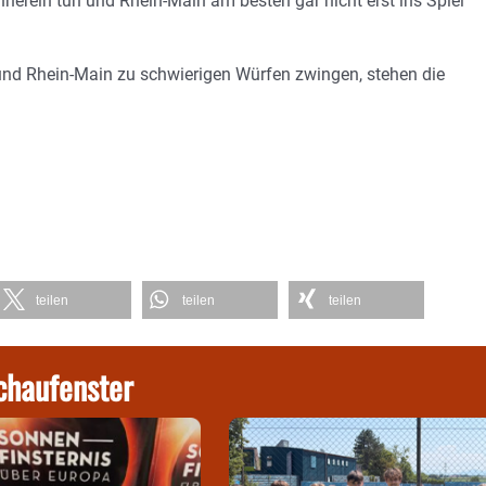
erein tun und Rhein-Main am besten gar nicht erst ins Spiel
 und Rhein-Main zu schwierigen Würfen zwingen, stehen die
teilen
teilen
teilen
chaufenster