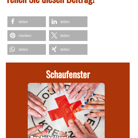
teilen
teilen
merken
teilen
teilen
teilen
Schaufenster