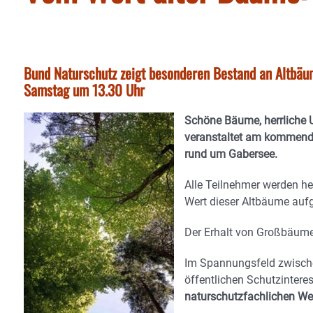
Bund Naturschutz zeigt besonderen Bestand an Altbäu
Samstag um 13.30 Uhr
Schöne Bäume, herrliche
veranstaltet am kommende
rund um Gabersee.
Alle Teilnehmer werden 
Wert dieser Altbäume au
Der Erhalt von Großbäume
Im Spannungsfeld zwisch
öffentlichen Schutzintere
naturschutzfachlichen Wer