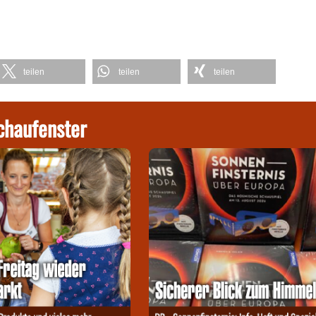
teilen
teilen
teilen
chaufenster