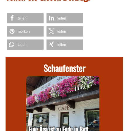
teilen
teilen
merken
teilen
teilen
teilen
Schaufenster