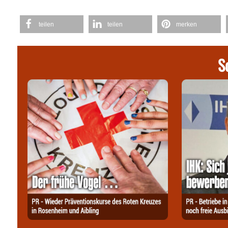
teilen
teilen
merken
S