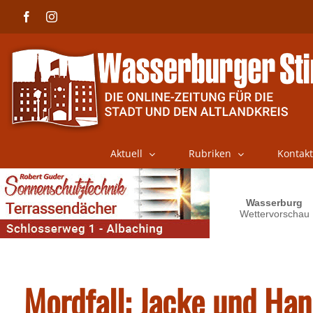
Skip
Facebook
Instagram
to
content
Aktuell
Rubriken
Kontakt
Mordfall: Jacke und Ha