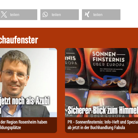
teilen
teilen
teilen
chaufenster