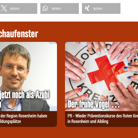
teilen
teilen
teilen
chaufenster