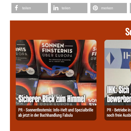
teilen
teilen
merken
S