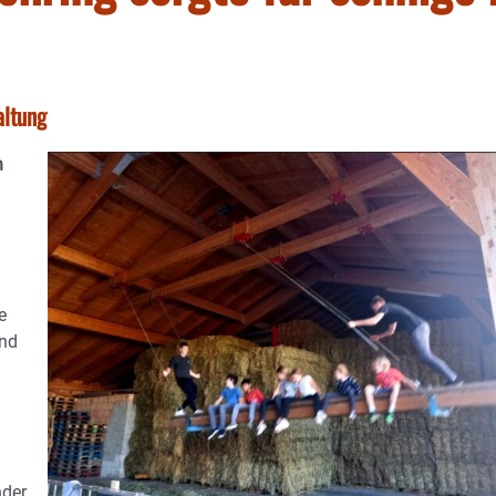
altung
n
e
und
nder