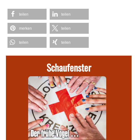
teilen
teilen
merken
teilen
teilen
teilen
Schaufenster