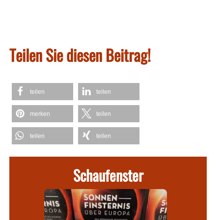
Teilen Sie diesen Beitrag!
teilen
teilen
merken
teilen
teilen
teilen
Schaufenster